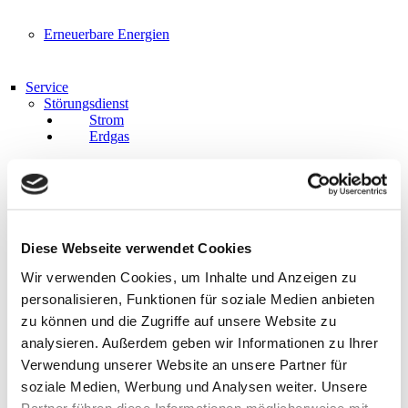
Erneuerbare Energien
Service
Störungsdienst
Strom
Erdgas
Leitungsauskunft
Zählerstandmeldung
News
FAQ
Diese Webseite verwendet Cookies
Downloads
Streitbeilegung
Wir verwenden Cookies, um Inhalte und Anzeigen zu
Sitemap
personalisieren, Funktionen für soziale Medien anbieten
zu können und die Zugriffe auf unsere Website zu
Über uns
analysieren. Außerdem geben wir Informationen zu Ihrer
Portrait
Verwendung unserer Website an unsere Partner für
Gleichbehandlung
soziale Medien, Werbung und Analysen weiter. Unsere
IT-Sicherheit
Karriere/Stellenangebote
Partner führen diese Informationen möglicherweise mit