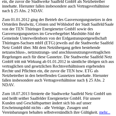
ein, die zuvor die Stadtwerke Saalfeld GmbH als Netzbetreiber
innehatte. Hierunter fallen insbesondere auch Vertragsverhältnisse
nach § 25 Abs. 2 NDAV.
Zum 01.01.2012 ging der Betrieb des Gasversorgungsnetzes in den
Ortsteilen Beulwitz, Crösten und Wöhlsdorf der Stadt Saalfeld/Saale
von der TEN Thüringer Energienetze GmbH sowie des
Gasversorgungsnetzes im Gewerbegebiet Maxhütte-Süd der
Gemeinde Unterwellenborn von der Erdgastransportgesellschaft
Thüringen-Sachsen mbH (ETG) jeweils auf die Stadtwerke Saalfeld
Netz GmbH über. Mit dem Netzübergang gelten bestehende
netzanschluss-, netznutzungs- und anschlussnutzungsvertraglichen
Regelungen auch für diese Gasnetze. Die Stadtwerke Saalfeld Netz
GmbH tritt mit Wirkung ab 01.01.2012 in sämtliche übrigen sich aus
vertraglichen und gesetzlichen Rechtsverhältnissen ergebenden
Rechte und Pflichten ein, die zuvor die TEN bzw. ETG als
Netzbetreiber in den betreffenden Gasnetzen innehatte. Hierunter
fallen insbesondere auch Vertragsverhältnisse nach § 25 Abs. 2
NDAV.
Zum 18.07.2013 firmierte die Stadtwerke Saalfeld Netz GmbH um
und heißt seither Saalfelder Energienetze GmbH. Für unsere
Kunden und Geschäftspartner ändert sich bis auf unser
Erscheinungsbild nichts - alle Verträge, Zusagen und
Vereinbarungen behalten selbstverständlich ihre Gültigkeit.
mehr...