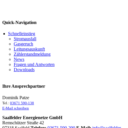
Quick-Navigation
Schnelleinstieg
Stromausfall
Gasgeruch
Leitungsauskunft
Zählerstandmeldung
News
Fragen und Antworten
Downloads
Ihre Ansprechpartner
Dominik Patze
Tel.:
03671 590-138
E-Mail schreiben
Saalfelder Energienetze GmbH
Remschützer Straße 42
07318 Saalfeld
Telefon:
03671 590-290
E-Mail:
info@saalfelder-