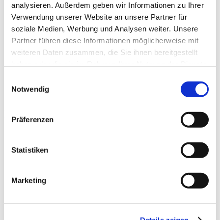
analysieren. Außerdem geben wir Informationen zu Ihrer
Impressum
Datenschutz
Verwendung unserer Website an unsere Partner für
Kontakt
soziale Medien, Werbung und Analysen weiter. Unsere
Partner führen diese Informationen möglicherweise mit
weiteren Daten zusammen, die Sie ihnen bereitgestellt
haben oder die sie im Rahmen Ihrer Nutzung der Dienste
Service
gesammelt haben.
Einwilligungsauswahl
News
Notwendig
Neues
von Ihren Saalfelder Energienetzen
Präferenzen
Statistiken
Hier finden Sie alle aktuellen Informationen der Saalfelder
Marketing
Energienetze GmbH, geordnet nach dem aktuellsten Datum. Ältere
Informationen finden Sie
hier im Archiv
.