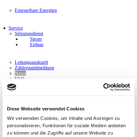
Erneuerbare Energien
Service
Störungsdienst
Strom
Erdgas
Leitungsauskunft
Zählerstandmeldung
News
FAQ
Downloads
Streitbeilegung
Sitemap
Diese Webseite verwendet Cookies
Über uns
Wir verwenden Cookies, um Inhalte und Anzeigen zu
Portrait
Gleichbehandlung
personalisieren, Funktionen für soziale Medien anbieten
IT-Sicherheit
zu können und die Zugriffe auf unsere Website zu
Karriere/Stellenangebote