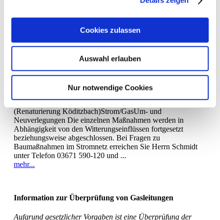
Details zeigen
Aktuelle Baumaßnahmen und Arbeiten
Die nachfolgende Zusammenstellung gibt einen Überblick zu
Cookies zulassen
den aktuellen Baumaßnahmen der Saalfelder Energienetze
GmbH.
BaumaßnahmeMediumArt Geschwister-Scholl-
Auswahl erlauben
StraßeStromNeuverlegung
LachenstraßeStrom/GasNeuverlegung Rudolstädter Straße B
281 3. BAStrom/GasErneuerung Versorgungsleitungen Auf
Nur notwendige Cookies
dem Graben 2. BAStrom/GasUmverlegung Wöhlsdorf -
CröstenStromNetzausbau/Neuverlegung Wüste Köditz
(Renaturierung Köditzbach)Strom/GasUm- und
Neuverlegungen Die einzelnen Maßnahmen werden in
Abhängigkeit von den Witterungseinflüssen fortgesetzt
beziehungsweise abgeschlossen. Bei Fragen zu
Baumaßnahmen im Stromnetz erreichen Sie Herrn Schmidt
unter Telefon 03671 590-120 und ...
mehr...
Information zur Überprüfung von Gasleitungen
Aufgrund gesetzlicher Vorgaben ist eine Überprüfung der