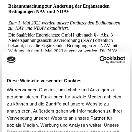
Bekanntmachung zur Änderung der Ergänzenden
Bedingungen NAV und NDAV
Zum 1. Mai 2023 werden unsere Ergänzenden Bedingungen
zur NAV und NDAV aktualisiert.
Die Saalfelder Energienetze GmbH gibt nach § 4 Abs. 3
Niederspannungsanschlussverordnung (NAV) öffentlich
bekannt, dass die Ergänzenden Bedingungen zur NAV mit
Wirkung ab dem 1. Mai 2023 angepasst werden. Die NAV
sowie die öffentlich bekannt gemachten Ergänzenden
Bedingungen zur NAV sind mit ihrem jeweiligen Wortlaut auf
unserer Internetseite abrufbar. Die Saalfelder ...
mehr...
Diese Webseite verwendet Cookies
Wir verwenden Cookies, um Inhalte und Anzeigen zu
Stromausfall in Teilen von Saalfeld am 19.01.2023
personalisieren, Funktionen für soziale Medien anbieten
Am 19.01.2023 ereignete sich um 12:53 Uhr ein Stromausfall
zu können und die Zugriffe auf unsere Website zu
in Teilen der Saalfelder Kernstadt.
analysieren. Außerdem geben wir Informationen zu Ihrer
Bereits um 13:20 Uhr, also nach weniger als einer halben
Verwendung unserer Website an unsere Partner für
Stunde, war die Stromversorgung bei allen betroffenen
soziale Medien, Werbung und Analysen weiter. Unsere
Kunden wiederhergestellt. Betroffen von dem Stromausfall
waren die Stadtteile westlich der Saale, die Ortsteile Köditz