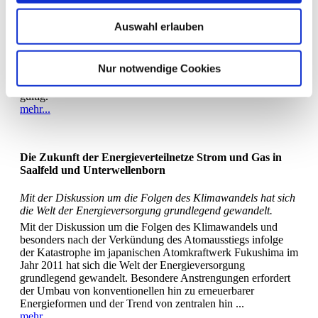
Aktualisierung der Technischen Anschlussbedingungen 2019
Auswahl erlauben
Im Oktober 2019 hat der BDEW in Abstimmung mit der
Bundesnetzagentur den Musterwortlaut der Technischen
Anschlussbedingungen 2019 (TAB 2019) redaktionell
Nur notwendige Cookies
korrigiert. Die Vorgaben im Abschnitt 5.1 (5) wurden
geändert. Die TAB 2019 sind jetzt mit Stand Oktober 2019
gültig.
mehr...
Die Zukunft der Energieverteilnetze Strom und Gas in
Saalfeld und Unterwellenborn
Mit der Diskussion um die Folgen des Klimawandels hat sich
die Welt der Energieversorgung grundlegend gewandelt.
Mit der Diskussion um die Folgen des Klimawandels und
besonders nach der Verkündung des Atomausstiegs infolge
der Katastrophe im japanischen Atomkraftwerk Fukushima im
Jahr 2011 hat sich die Welt der Energieversorgung
grundlegend gewandelt. Besondere Anstrengungen erfordert
der Umbau von konventionellen hin zu erneuerbarer
Energieformen und der Trend von zentralen hin ...
mehr...