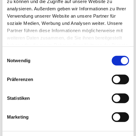
zu können und die Zugriffe auf unsere Website zu
analysieren. Außerdem geben wir Informationen zu Ihrer
Erneuerbare Energien
Verwendung unserer Website an unsere Partner für
soziale Medien, Werbung und Analysen weiter. Unsere
Service
Partner führen diese Informationen möglicherweise mit
Störungsdienst
weiteren Daten zusammen, die Sie ihnen bereitgestellt
Strom
Erdgas
haben oder die sie im Rahmen Ihrer Nutzung der Dienste
gesammelt haben.
Einwilligungsauswahl
Notwendig
Leitungsauskunft
Zählerstandmeldung
News
FAQ
Präferenzen
Downloads
Streitbeilegung
Sitemap
Statistiken
Über uns
Marketing
Portrait
Gleichbehandlung
IT-Sicherheit
Karriere/Stellenangebote