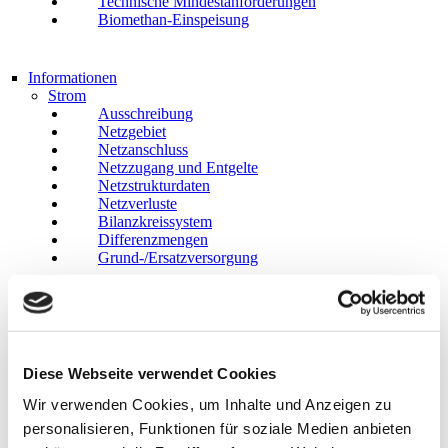
Technische Mindestanforderungen
Biomethan-Einspeisung
Informationen
Strom
Ausschreibung
Netzgebiet
Netzanschluss
Netzzugang und Entgelte
Netzstrukturdaten
Netzverluste
Bilanzkreissystem
Differenzmengen
Grund-/Ersatzversorgung
Erdgas
Netzgebiet
Netzanschluss
Netzzugang und Entgelte
Diese Webseite verwendet Cookies
Netzstrukturdaten
Wir verwenden Cookies, um Inhalte und Anzeigen zu
Bilanzkreissystem
Grund-/Ersatzversorgung
personalisieren, Funktionen für soziale Medien anbieten