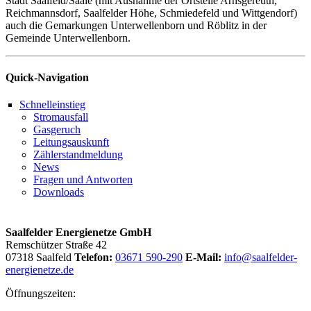
Stadt Saalfeld/Saale (mit Ausnahme der Ortsteile Arnsgereuth,
Reichmannsdorf, Saalfelder Höhe, Schmiedefeld und Wittgendorf)
auch die Gemarkungen Unterwellenborn und Röblitz in der
Gemeinde Unterwellenborn.
Quick-Navigation
Schnelleinstieg
Stromausfall
Gasgeruch
Leitungsauskunft
Zählerstandmeldung
News
Fragen und Antworten
Downloads
Saalfelder Energienetze GmbH
Remschützer Straße 42
07318 Saalfeld
Telefon:
03671 590-290
E-Mail:
info@saalfelder-
energienetze.de
Öffnungszeiten: