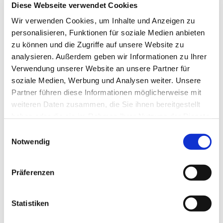
Diese Webseite verwendet Cookies
Erneuerbare Energien
Wir verwenden Cookies, um Inhalte und Anzeigen zu
personalisieren, Funktionen für soziale Medien anbieten
zu können und die Zugriffe auf unsere Website zu
Service
Störungsdienst
analysieren. Außerdem geben wir Informationen zu Ihrer
Strom
Verwendung unserer Website an unsere Partner für
Erdgas
soziale Medien, Werbung und Analysen weiter. Unsere
Partner führen diese Informationen möglicherweise mit
Leitungsauskunft
weiteren Daten zusammen, die Sie ihnen bereitgestellt
Zählerstandmeldung
haben oder die sie im Rahmen Ihrer Nutzung der Dienste
News
gesammelt haben.
FAQ
Einwilligungsauswahl
Downloads
Notwendig
Streitbeilegung
Sitemap
Präferenzen
Über uns
Portrait
Gleichbehandlung
Statistiken
IT-Sicherheit
Karriere/Stellenangebote