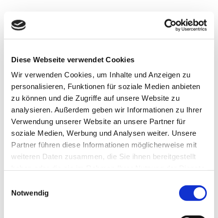
Erneuerbare Energien
Service
Störungsdienst
Diese Webseite verwendet Cookies
Strom
Erdgas
Wir verwenden Cookies, um Inhalte und Anzeigen zu
personalisieren, Funktionen für soziale Medien anbieten
zu können und die Zugriffe auf unsere Website zu
Leitungsauskunft
analysieren. Außerdem geben wir Informationen zu Ihrer
Zählerstandmeldung
News
Verwendung unserer Website an unsere Partner für
FAQ
soziale Medien, Werbung und Analysen weiter. Unsere
Downloads
Partner führen diese Informationen möglicherweise mit
Streitbeilegung
Sitemap
weiteren Daten zusammen, die Sie ihnen bereitgestellt
haben oder die sie im Rahmen Ihrer Nutzung der Dienste
gesammelt haben.
Über uns
Einwilligungsauswahl
Portrait
Notwendig
Gleichbehandlung
IT-Sicherheit
Karriere/Stellenangebote