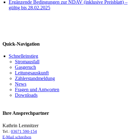
Ergänzende Bedingungen zur NDAV (inklusive Preisblatt) –
gültig bis 28.02.2025
Quick-Navigation
Schnelleinstieg
Stromausfall
Gasgeruch
Leitungsauskunft
Zählerstandmeldung
News
Fragen und Antworten
Downloads
Ihre Ansprechpartner
Kathrin Lemnitzer
Tel.:
03671 590-154
E-Mail schreiben