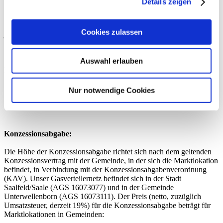
Details zeigen
Entgelte für den Zugang zum Gasverteilernetz der Saalfelder
Energienetze GmbH umgesetzt worden. Die auf diese Weise
gebildeten Entgelte werden ab dem 01.01.2009 angewandt und
Cookies zulassen
jährlich entsprechend den Vorgaben der ARegV angepasst.
Auswahl erlauben
Netzentgelte:
Netzentgelte – gültig ab 01.01.2026
Nur notwendige Cookies
Netzentgelte – gültig ab 01.01.2025
Konzessionsabgabe:
Die Höhe der Konzessionsabgabe richtet sich nach dem geltenden
Konzessionsvertrag mit der Gemeinde, in der sich die Marktlokation
befindet, in Verbindung mit der Konzessionsabgabenverordnung
(KAV). Unser Gasverteilernetz befindet sich in der Stadt
Saalfeld/Saale (AGS 16073077) und in der Gemeinde
Unterwellenborn (AGS 16073111). Der Preis (netto, zuzüglich
Umsatzsteuer, derzeit 19%) für die Konzessionsabgabe beträgt für
Marktlokationen in Gemeinden: