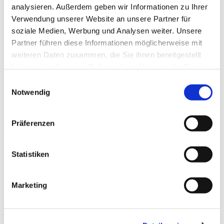
analysieren. Außerdem geben wir Informationen zu Ihrer
Impressum
Datenschutz
Verwendung unserer Website an unsere Partner für
Kontakt
soziale Medien, Werbung und Analysen weiter. Unsere
Partner führen diese Informationen möglicherweise mit
weiteren Daten zusammen, die Sie ihnen bereitgestellt
haben oder die sie im Rahmen Ihrer Nutzung der Dienste
Netznutzung
gesammelt haben.
Einwilligungsauswahl
Erdgas
Notwendig
Netzentgelte
Präferenzen
Netzentgelte
Statistiken
Marketing
Die Kalkulation der Netzentgelte erfolgt nach den Vorgaben des
Energiewirtschaftsgesetzes (EnWG), der Gasnetzentgeltverordnung
(GasNEV) und der Anreizregulierungsverordnung (ARegV). Die
danach für die Saalfelder Energienetze GmbH von der
Landesregulierungsbehörde festgelegte Erlösobergrenze ist in