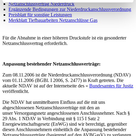
Netzanschlussvertrag Niederdruck
Ergänzende Bedingungen zur Niederdruckanschlussverordnung
Preisblatt für sonstige Leistungen
Merkblatt Tiefbauarbeiten Netzanschlüsse Gas
Für die Abnahme in einer höheren Druckstufe ist ein gesonderter
Netzanschlussvertrag erforderlich.
Anpassung bestehender Netzanschlussverträge:
Zum 08.11.2006 ist die Niederdruckanschlussverordnung (NDAV)
vom 01.11.2006 (BGBl. I 2006, S. 2477) in Kraft getreten. Die
aktuelle NDAV ist auf der Internetseite des »
Bundesamtes für Justiz
veröffentlicht.
Die NDAV hat unmittelbaren Einfluss auf die mit uns
abgeschlossenen Netzanschlussverträge mit den an
unser Versorgungsnetz angeschlossenen Anschlussnehmer. Nach §
29 Abs. 1 NDAV in Verbindung mit § 115 I Satz 2
Energiewirtschaftsgesetz (EnWG) sind wir berechtigt, gegenüber
diesen Anschlussnehmern einheitlich die Anpassung bestehender
Netzanschlussverträge (basierend auf den AVBGasV) zu verlangen,