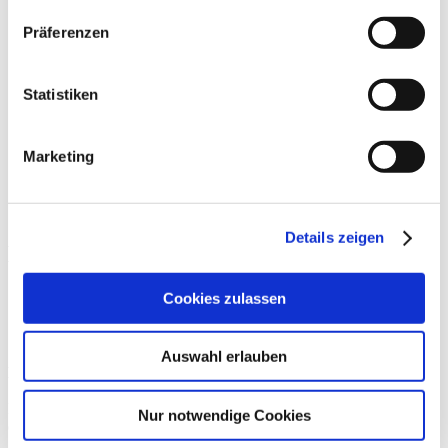
Impressum
Präferenzen
Datenschutz
Kontakt
Statistiken
Netzanschluss
Marketing
Erdgas
Musterverträge
Details zeigen
Musterverträge
Cookies zulassen
Auswahl erlauben
Netzanschlussvertrag:
Der Netzanschlussvertrag regelt den Anschluss der Gasanlagen an
Nur notwendige Cookies
das Versorgungsnetz bei Abnahme in Niederdruck.