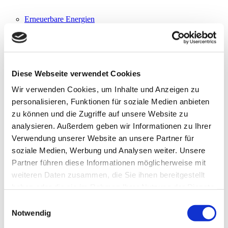
Erneuerbare Energien
Service
Störungsdienst
Strom
Diese Webseite verwendet Cookies
Erdgas
Wir verwenden Cookies, um Inhalte und Anzeigen zu
personalisieren, Funktionen für soziale Medien anbieten
Leitungsauskunft
zu können und die Zugriffe auf unsere Website zu
Zählerstandmeldung
News
analysieren. Außerdem geben wir Informationen zu Ihrer
FAQ
Verwendung unserer Website an unsere Partner für
Downloads
soziale Medien, Werbung und Analysen weiter. Unsere
Streitbeilegung
Sitemap
Partner führen diese Informationen möglicherweise mit
weiteren Daten zusammen, die Sie ihnen bereitgestellt
haben oder die sie im Rahmen Ihrer Nutzung der Dienste
Über uns
gesammelt haben.
Portrait
Einwilligungsauswahl
Gleichbehandlung
Notwendig
IT-Sicherheit
Karriere/Stellenangebote