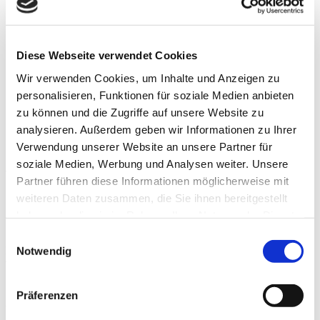
Impressum
Datenschutz
Kontakt
Diese Webseite verwendet Cookies
Wir verwenden Cookies, um Inhalte und Anzeigen zu
personalisieren, Funktionen für soziale Medien anbieten
Service
zu können und die Zugriffe auf unsere Website zu
Leitungsauskunft
analysieren. Außerdem geben wir Informationen zu Ihrer
Verwendung unserer Website an unsere Partner für
Antrag auf Leitungsauskunft
soziale Medien, Werbung und Analysen weiter. Unsere
Partner führen diese Informationen möglicherweise mit
weiteren Daten zusammen, die Sie ihnen bereitgestellt
haben oder die sie im Rahmen Ihrer Nutzung der Dienste
gesammelt haben.
Einwilligungsauswahl
Bevor Sie Schachtarbeiten auf öffentlichen oder privaten Flächen
Notwendig
vornehmen oder vornehmen lassen, müssen Sie im Zuge Ihrer
Sorgfalts- und Erkundigungspflicht eine Leitungsauskunft (auch
Schachterlaubnis, Schachtgenehmigung oder Schachtschein
Präferenzen
genannt) bei uns einholen.