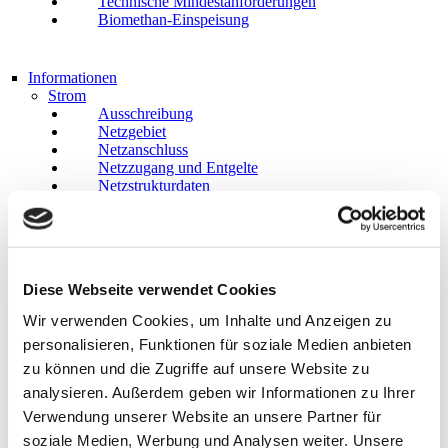
Technische Mindestanforderungen
Biomethan-Einspeisung
Informationen
Strom
Ausschreibung
Netzgebiet
Netzanschluss
Netzzugang und Entgelte
Netzstrukturdaten
Netzverluste
Bilanzkreissystem
Differenzmengen
Grund-/Ersatzversorgung
Diese Webseite verwendet Cookies
Erdgas
Wir verwenden Cookies, um Inhalte und Anzeigen zu
Netzgebiet
personalisieren, Funktionen für soziale Medien anbieten
Netzanschluss
zu können und die Zugriffe auf unsere Website zu
Netzzugang und Entgelte
Netzstrukturdaten
analysieren. Außerdem geben wir Informationen zu Ihrer
Bilanzkreissystem
Verwendung unserer Website an unsere Partner für
Grund-/Ersatzversorgung
soziale Medien, Werbung und Analysen weiter. Unsere