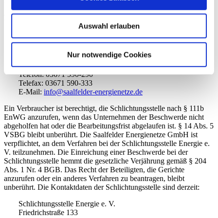
Verfahren nach § 111a EnWG innerhalb einer Frist von vier Wochen
ab Zugang beim Unternehmen zu beantworten.
Verbraucherbeschwerden sind zu richten an:
Auswahl erlauben
Saalfelder Energienetze GmbH
Remschützer Straße 42
Nur notwendige Cookies
07318 Saalfeld
Telefon: 03671 590-290
Telefax: 03671 590-333
E-Mail:
info@saalfelder-energienetze.de
Ein Verbraucher ist berechtigt, die Schlichtungsstelle nach § 111b
EnWG anzurufen, wenn das Unternehmen der Beschwerde nicht
abgeholfen hat oder die Bearbeitungsfrist abgelaufen ist. § 14 Abs. 5
VSBG bleibt unberührt. Die Saalfelder Energienetze GmbH ist
verpflichtet, an dem Verfahren bei der Schlichtungsstelle Energie e.
V. teilzunehmen. Die Einreichung einer Beschwerde bei der
Schlichtungsstelle hemmt die gesetzliche Verjährung gemäß § 204
Abs. 1 Nr. 4 BGB. Das Recht der Beteiligten, die Gerichte
anzurufen oder ein anderes Verfahren zu beantragen, bleibt
unberührt. Die Kontaktdaten der Schlichtungsstelle sind derzeit:
Schlichtungsstelle Energie e. V.
Friedrichstraße 133