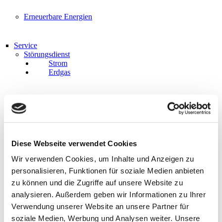
Erneuerbare Energien
Service
Störungsdienst
Strom
Erdgas
Leitungsauskunft
Zählerstandmeldung
News
FAQ
Downloads
Diese Webseite verwendet Cookies
Streitbeilegung
Sitemap
Wir verwenden Cookies, um Inhalte und Anzeigen zu
personalisieren, Funktionen für soziale Medien anbieten
zu können und die Zugriffe auf unsere Website zu
Über uns
Portrait
analysieren. Außerdem geben wir Informationen zu Ihrer
Gleichbehandlung
Verwendung unserer Website an unsere Partner für
IT-Sicherheit
soziale Medien, Werbung und Analysen weiter. Unsere
Karriere/Stellenangebote