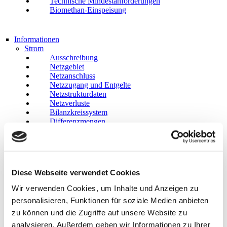
Technische Mindestanforderungen
Biomethan-Einspeisung
Informationen
Strom
Ausschreibung
Netzgebiet
Netzanschluss
Netzzugang und Entgelte
Netzstrukturdaten
Netzverluste
Bilanzkreissystem
Differenzmengen
Grund-/Ersatzversorgung
Erdgas
Netzgebiet
Diese Webseite verwendet Cookies
Netzanschluss
Netzzugang und Entgelte
Wir verwenden Cookies, um Inhalte und Anzeigen zu
Netzstrukturdaten
personalisieren, Funktionen für soziale Medien anbieten
Bilanzkreissystem
zu können und die Zugriffe auf unsere Website zu
Grund-/Ersatzversorgung
analysieren. Außerdem geben wir Informationen zu Ihrer